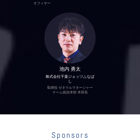
オフィサー
池内 勇太
株式会社千葉ジェッツふなば
し
取締役 ゼネラルマネージャー
チーム統括本部 本部長
Sponsors