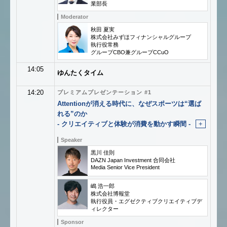
業部長
Moderator
秋田 夏実
株式会社みずほフィナンシャルグループ
執行役常務
グループCBO兼グループCCuO
14:05
ゆんたくタイム
14:20
プレミアムプレゼンテーション #1
Attentionが消える時代に、なぜスポーツは“選ば
れる”のか
- クリエイティブと体験が消費を動かす瞬間 -
+
Speaker
黒川 佳則
DAZN Japan Investment 合同会社
Media Senior Vice President
嶋 浩一郎
株式会社博報堂
執行役員・エグゼクティブクリエイティブデ
ィレクター
Sponsor