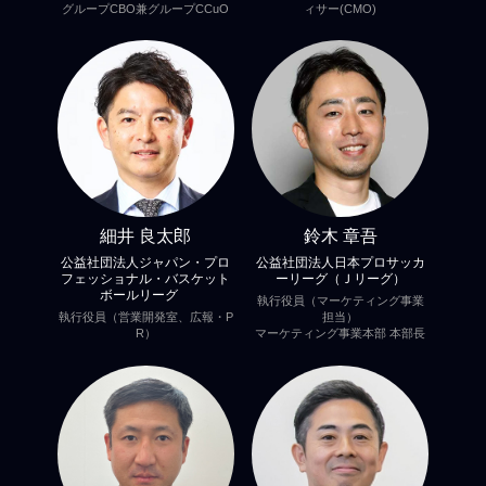
グループCBO兼グループCCuO
ィサー(CMO)
細井 良太郎
鈴木 章吾
公益社団法人ジャパン・プロ
公益社団法人日本プロサッカ
フェッショナル・バスケット
ーリーグ（Ｊリーグ）
ボールリーグ
執行役員（マーケティング事業
執行役員（営業開発室、広報・P
担当）
R）
マーケティング事業本部 本部長