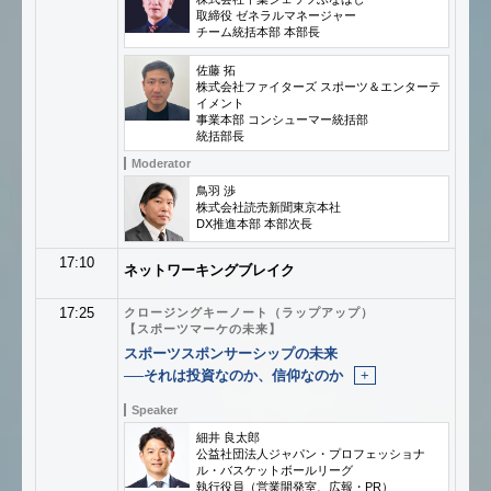
取締役 ゼネラルマネージャー
チーム統括本部 本部長
佐藤 拓
株式会社ファイターズ スポーツ＆エンターテ
イメント
事業本部 コンシューマー統括部
統括部長
Moderator
鳥羽 渉
株式会社読売新聞東京本社
DX推進本部 本部次長
17:10
ネットワーキングブレイク
17:25
クロージングキーノート（ラップアップ）
【スポーツマーケの未来】
スポーツスポンサーシップの未来
──それは投資なのか、信仰なのか
+
Speaker
細井 良太郎
公益社団法人ジャパン・プロフェッショナ
ル・バスケットボールリーグ
執行役員（営業開発室、広報・PR）