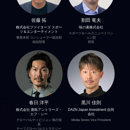
佐藤 拓
割田 竜夫
株式会社ファイターズ スポー
味の素株式会社
ツ＆エンターテイメント
スポーツ＆ヘルスニュートリシ
事業本部 コンシューマー統括部
ョン部
統括部長
部長
春日 洋平
黒川 佳則
株式会社 鹿島アントラーズ・
DAZN Japan Investment 合同
エフ・シー
会社
グローバルディビジョン 執行役
Media Senior Vice President
員
チーフグローバルストラテジー