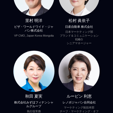
里村 明洋
松村 眞依子
ビザ・ワールドワイド・ジャ
日産自動車 株式会社
パン株式会社
日本マーケティング部
VP CMO, Japan Korea Mongolia
ブランド＆コミュニケーション
戦略G
シニアマネージャー
秋田 夏実
ルービン 利恵
株式会社みずほフィナンシャ
レノボジャパン合同会社
ルグループ
マーケティング統括本部
執行役常務
チーフ・マーケティング・オフ