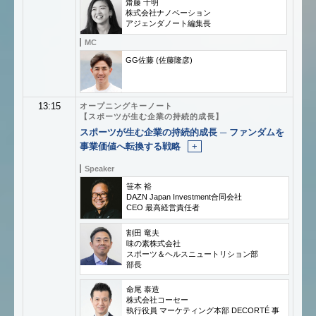
齋藤 千明
株式会社ナノベーション
アジェンダノート編集長
MC
GG佐藤 (佐藤隆彦)
13:15
オープニングキーノート
【スポーツが生む企業の持続的成長】
スポーツが生む企業の持続的成長 ─ ファンダムを
事業価値へ転換する戦略
+
Speaker
笹本 裕
DAZN Japan Investment合同会社
CEO 最高経営責任者
割田 竜夫
味の素株式会社
スポーツ＆ヘルスニュートリション部
部長
命尾 泰造
株式会社コーセー
執行役員 マーケティング本部 DECORTÉ 事